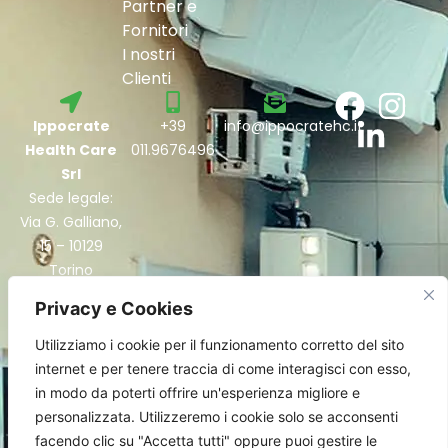
Partner e
Fornitori
I nostri
Clienti
Ippocrate
+39
info@ippocratehc.it
Health Care
011.9676496
Srl
Sede legale:
Via G. Galliano,
15 – 10129
Torino
Sede
Privacy e Cookies
operativa:
Strada del
Utilizziamo i cookie per il funzionamento corretto del sito
Portone, 129 –
internet e per tenere traccia di come interagisci con esso,
10095
in modo da poterti offrire un'esperienza migliore e
Grugliasco
personalizzata. Utilizzeremo i cookie solo se acconsenti
facendo clic su "Accetta tutti" oppure puoi gestire le