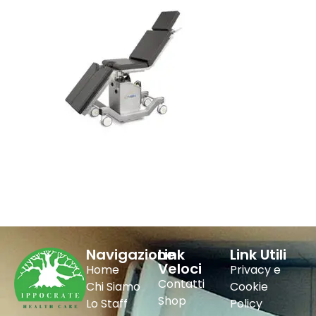
Navigazione
Link
Link Utili
Veloci
Home
Privacy e
Contatti
Chi Siamo
Cookie
Shop
Lo Staff
Policy